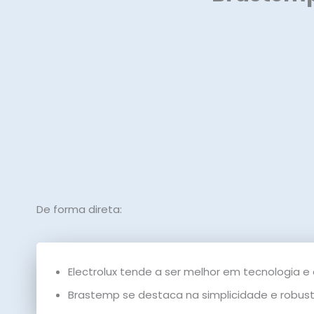
De forma direta:
Electrolux tende a ser melhor em tecnologia e 
Brastemp se destaca na simplicidade e robus