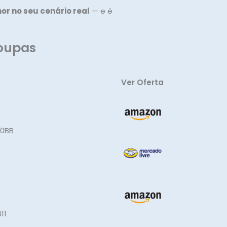
or no seu cenário real
— e é
roupas
Ver Oferta
10BB
11