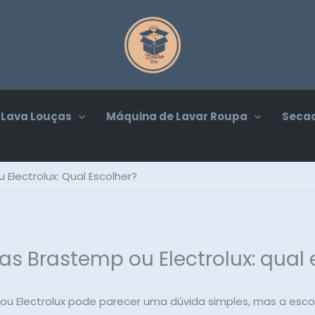
Lava Louças
Máquina de Lavar Roupa
Secad
Electrolux: Qual Escolher?
s Brastemp ou Electrolux: qual
u Electrolux pode parecer uma dúvida simples, mas a esc