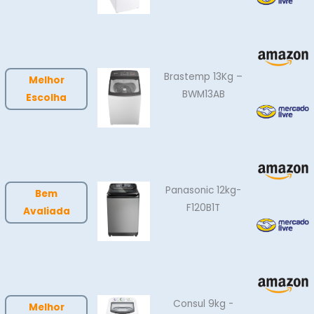
Brastemp 13Kg –
Melhor
BWM13AB
Escolha
Panasonic 12kg-
Bem
F120B1T
Avaliada
Consul 9kg -
Melhor