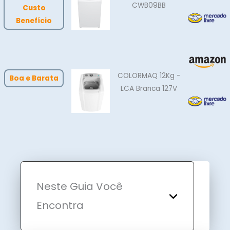
CWB09BB
Custo
Benefício
COLORMAQ 12Kg -
Boa e Barata
LCA Branca 127V
Neste Guia Você
Encontra