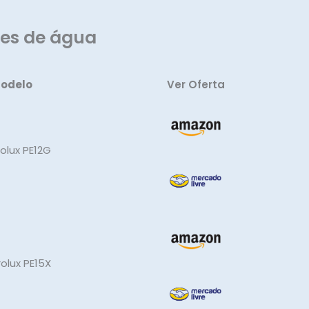
res de água
odelo
Ver Oferta
rolux PE12G
rolux PE15X