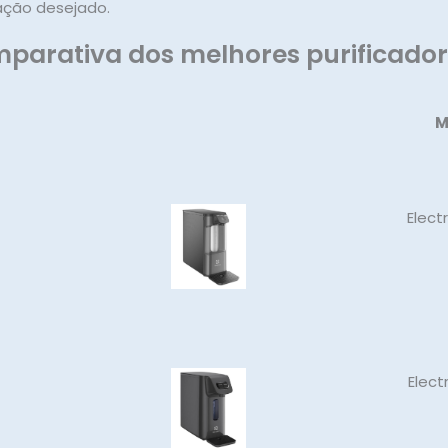
ração desejado.
parativa dos melhores purificado
M
Elect
Elect