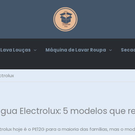
Lava Louças
Máquina de Lavar Roupa
Secad
ctrolux
água Electrolux: 5 modelos que
ctrolux hoje é o PE12G para a maioria das famílias, mas o m