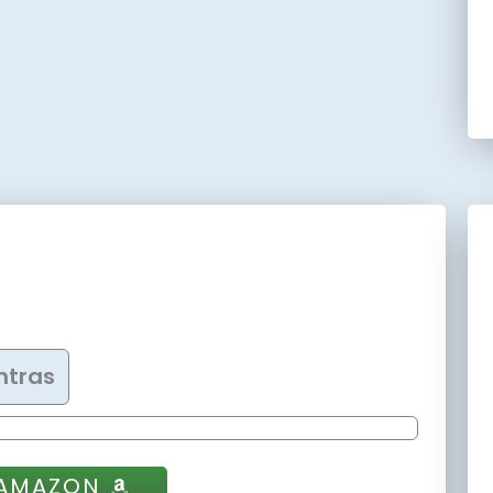
ntras
 AMAZON