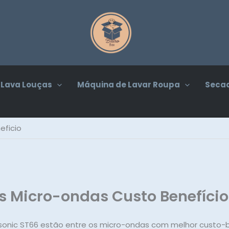
Lava Louças
Máquina de Lavar Roupa
Secad
eficio
s Micro-ondas Custo Benefício
sonic ST66 estão entre os micro-ondas com melhor custo-b