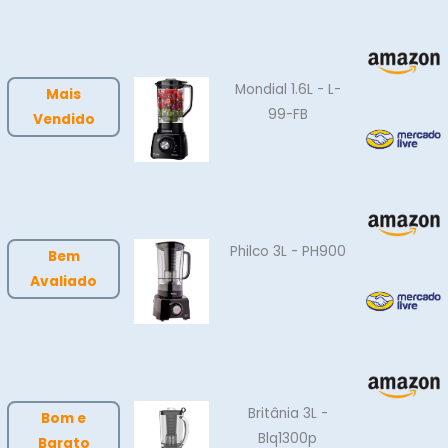
Mondial 1.6L - L-
Mais
99-FB
Vendido
Philco 3L - PH900
Bem
Avaliado
Britânia 3L -
Bom e
Blq1300p
Barato