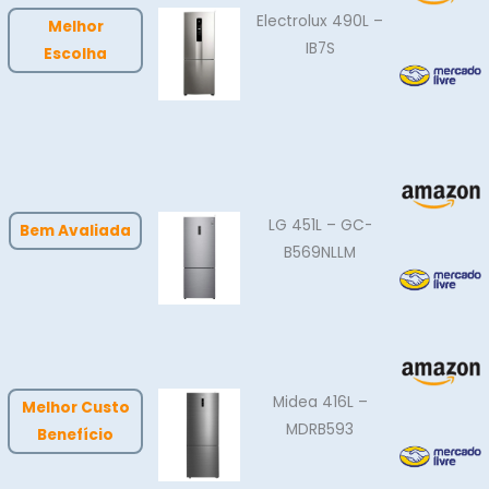
Electrolux 490L –
Melhor
IB7S
Escolha
LG 451L – GC-
Bem Avaliada
B569NLLM
Midea 416L –
Melhor Custo
MDRB593
Benefício