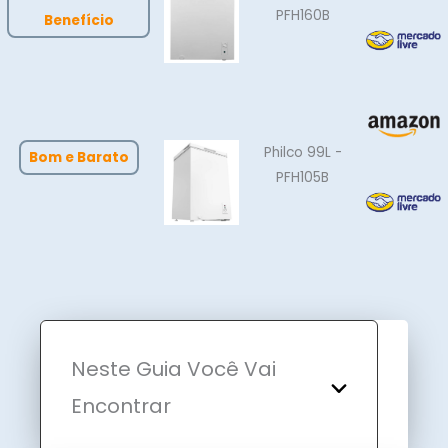
PFH160B
Benefício
Philco 99L -
Bom e Barato
PFH105B
Neste Guia Você Vai
Encontrar