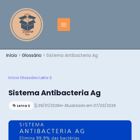
Ir
para
o
conteúdo
Início
Glossário
Sistema Antibacteria Ag
Início
›
Glossário
›
Letra S
›
Sistema Antibacteria Ag
Sistema Antibacteria Ag
🗓 29/01/2026
✏️ Atualizado em 07/03/2026
📂 Letra S