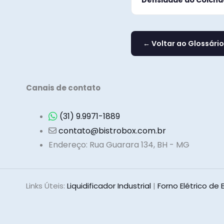
Densidade do Colchã
← Voltar ao Glossário
Canais de contato
(31) 9.9971-1889
contato@bistrobox.com.br
Endereço: Rua Guarara 134, BH - MG
Links Úteis:
Liquidificador Industria
l
|
Forno Elétrico de