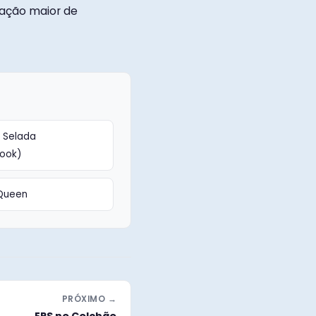
sação maior de
 Selada
cook)
Queen
PRÓXIMO →