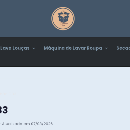
Lava Louças
Máquina de Lavar Roupa
Secad
hão D33​
3​
️ Atualizado em 07/03/2026